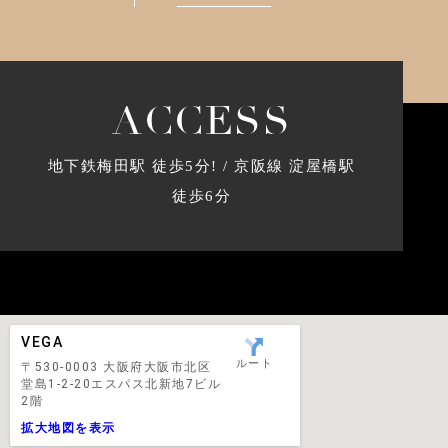
A
C
C
E
S
S
地下鉄梅田駅 徒歩5分! / 京阪線 淀屋橋駅
徒歩6分
VEGA
ルート
〒530-0003 大阪府大阪市北区
堂島1-2-20エスパス北新地7ビル
2階
拡大地図を表示