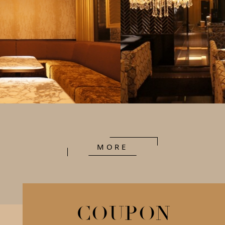
MORE
C
O
U
P
O
N