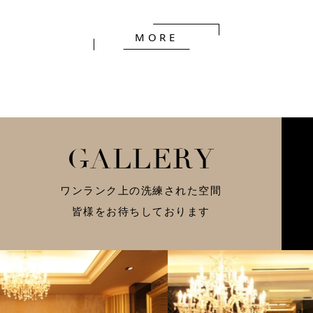
MORE
G
A
L
L
E
R
Y
ワンランク上の洗練された空間
皆様をお待ちしております