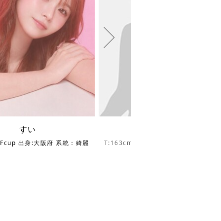
すい
みゆ
 /Fcup 出身:大阪府 系統：綺麗
T:163cm /Ccup 出身:大阪府 系統：