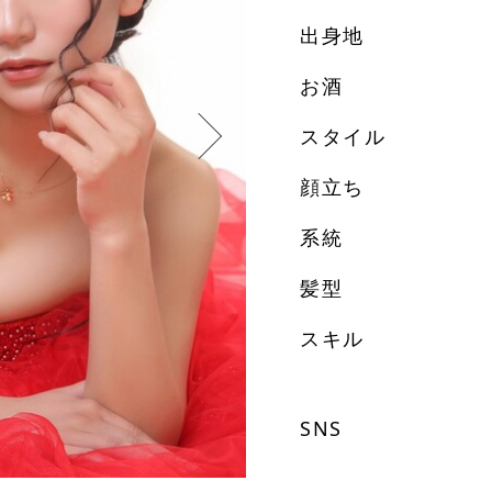
出身地
お酒
スタイル
顔立ち
系統
髪型
スキル
SNS