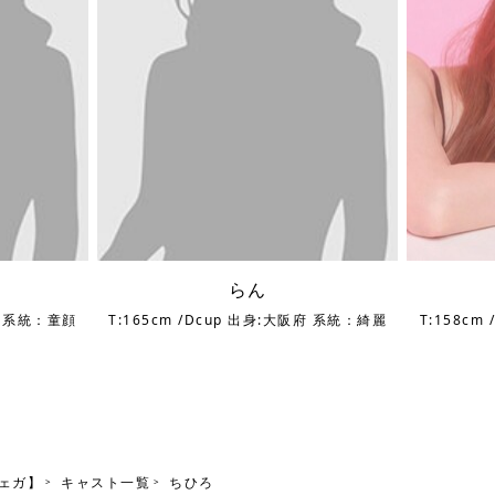
らん
島県 系統：童顔
T:165cm /Dcup 出身:大阪府 系統：綺麗
T:158cm
ヴェガ】
キャスト一覧
ちひろ