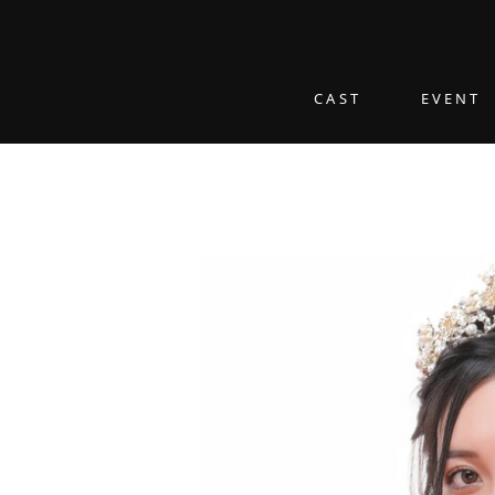
CAST
EVENT