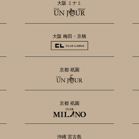
大阪 ミナミ
大阪 梅田・京橋
京都 祇園
京都 祇園
沖縄 宮古島