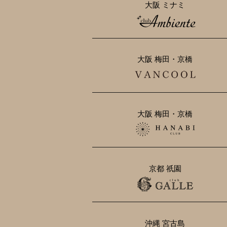
大阪 ミナミ
大阪 梅田・京橋
大阪 梅田・京橋
京都 祇園
沖縄 宮古島