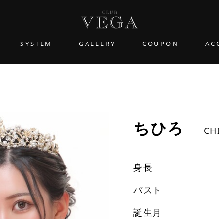
SYSTEM
GALLERY
COUPON
AC
ちひろ
CH
身長
バスト
誕生月