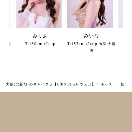
みりあ
みいな
 出身:兵
T:160cm /Ccup
T:157cm /Ecup 出身:大阪
T
童顔
府
大阪(北新地)のキャバクラ【Club VEGA ヴェガ】
キャスト一覧