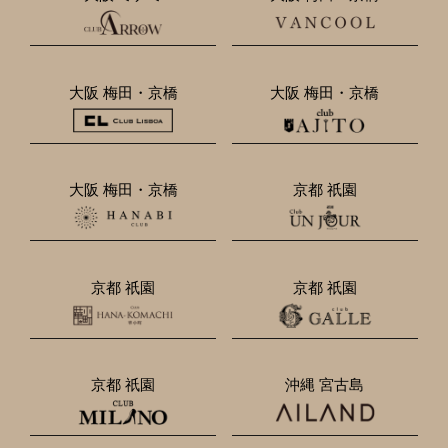
大阪 梅田・京橋
大阪 梅田・京橋
大阪 梅田・京橋
京都 祇園
京都 祇園
京都 祇園
京都 祇園
沖縄 宮古島