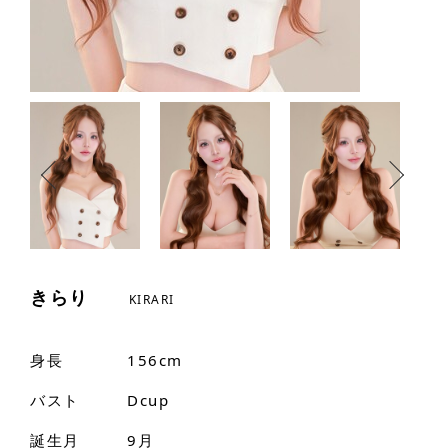
きらり
KIRARI
身長
156cm
バスト
Dcup
誕生月
9月